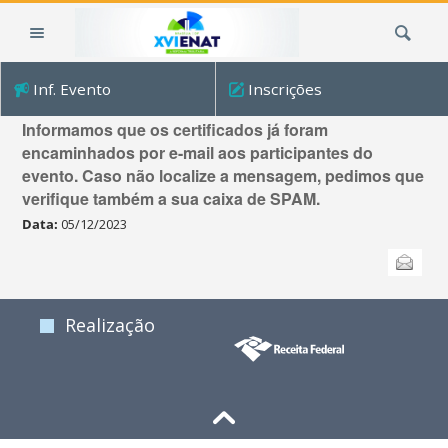
Ir
Busca
para
o
conteúdo.
Inf. Evento
Inscrições
|
ATENÇÃO! Envio dos certificados de participação
Ir
Informamos que os certificados já foram
para
encaminhados por e-mail aos participantes do
a
evento. Caso não localize a mensagem, pedimos que
navegação
verifique também a sua caixa de SPAM.
Data:
05/12/2023
Ações
Enviar
do
documento
Realização