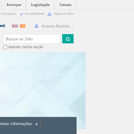
Serviços
Legislação
Canais
o Contraste
Acessibilidade
Mapa do Sítio
Acesso Restrito
Busca
apenas nesta seção
utras Informações