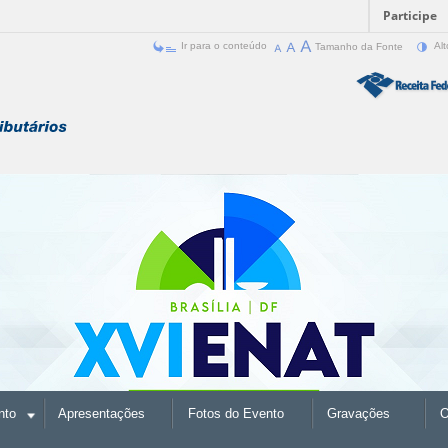
Participe
Ir para o conteúdo
Tamanho da Fonte
Alt
nto
Apresentações
Fotos do Evento
Gravações
O