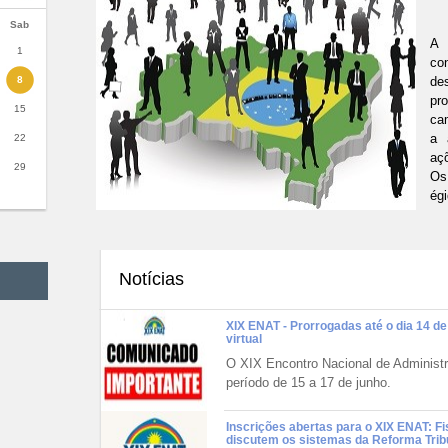
Sab
A 
1
co
8
de
pr
15
ca
a 
22
aç
29
Os
ég
co
ex
in
ca
Notícias
co
qua
XIX ENAT - Prorrogadas até o dia 14 de
virtual
Al
ad
O XIX Encontro Nacional de Administr
pe
período de 15 a 17 de junho.
Na
Tri
Inscrições abertas para o XIX ENAT: Fi
discutem os sistemas da Reforma Trib