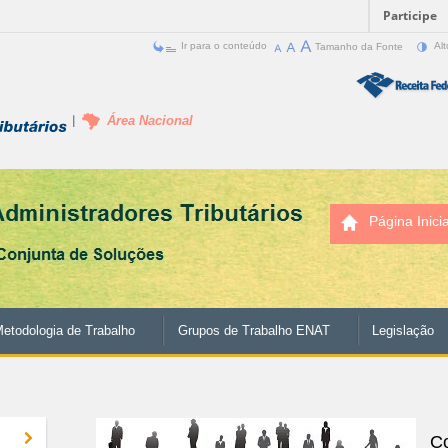
Participe
Ir para o conteúdo
Tamanho da Fonte
Alt
Área Nacional
Página Inicia
etodologia de Trabalho
Grupos de Trabalho ENAT
Legislação
C