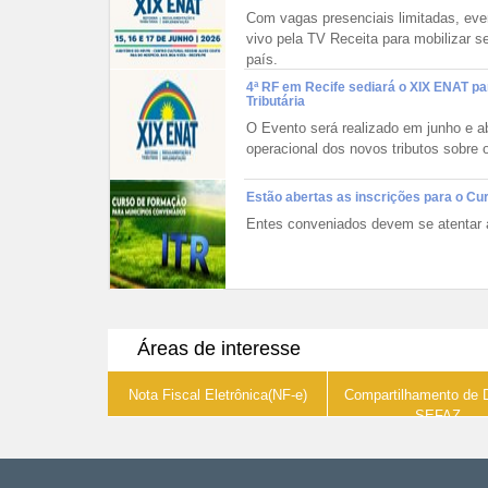
O 
Com vagas presenciais limitadas, eve
so
vivo pela TV Receita para mobilizar se
go
país.
in
pa
4ª RF em Recife sediará o XIX ENAT p
Tributária
da
cu
O Evento será realizado em junho e a
op
operacional dos novos tributos sobre
efi
de
Estão abertas as inscrições para o C
co
Entes conveniados devem se atentar 
in
e
go
da
a 
Áreas de interesse
Nota Fiscal Eletrônica(NF-e)
Compartilhamento de 
SEFAZ