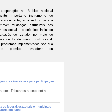
cooperação no âmbito nacional
nstitui importante instrumento de
senvolvimento, auxiliando o país a
omover mudanças estruturais nos
mpos social e econômico, incluindo
atuação do Estado, por meio de
ões de fortalecimento institucional.
 programas implementados sob sua
ide permitem transferir ou
mpartilhar conhecimentos,
periências e boas-práticas por
termédio do desenvolvimento de
pacidades humanas e institucionais,
m vistas a alcançar um salto
litativo de caráter duradouro.
 junho as inscrições para participação
inhadas a essa ideia, as
ministrações tributárias realizam
adores Tributários acontecerá no
riodicamente o ENAT - Encontro
cional de Administradores
butários.
scos federal, estaduais e municipais
utária em junho