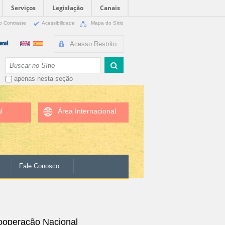
Serviços
Legislação
Canais
o Contraste
Acessibilidade
Mapa do Sítio
Acesso Restrito
Busca
apenas nesta seção
l
Área Internacional
Fale Conosco
ooperação Nacional