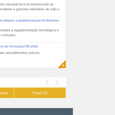
objetivo principal do fórum é buscar
nto nacional foca na transmissão ao
luções conjuntas das três esferas de
rvidores e gestores tributários de todo o
verno que promovam uma maior
tegração administrativa, a
dronização e a melhoria na qualidade
ara debater a implementação da Reforma
s informações; a racionalização de
stos e da carga de trabalho
bordará a regulamentação tecnológica e
eracional no atendimento; uma maior
 o consumo.
cácia da fiscalização; a possibilidade
 realização de ações fiscais
urso de Formação ITR-2026
ordenadas e integradas; melhoria no
aos procedimentos prévios
tercâmbio de informações fiscais
ntre as diversas esferas
vernamentais e o cruzamento de
dos padronizados em larga escala e
uniformização de procedimentos.
Dados -
Portal ITR
Reforma Tributária do
Consumo