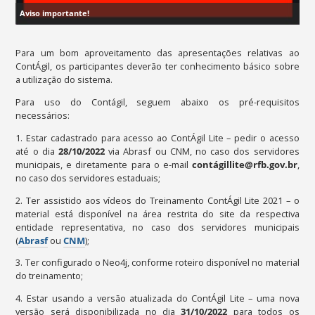
Aviso importante!
Para um bom aproveitamento das apresentações relativas ao
ContÁgil, os participantes deverão ter conhecimento básico sobre
a utilização do sistema.
Para uso do Contágil, seguem abaixo os pré-requisitos
necessários:
1. Estar cadastrado para acesso ao ContÁgil Lite – pedir o acesso
até o dia
28
/1
0/2022
via Abrasf ou CNM, no caso dos servidores
municipais, e diretamente para o e-mail
contágillite@rfb.gov.br
,
no caso dos servidores estaduais;
2. Ter assistido aos vídeos do Treinamento ContÁgil Lite 2021 – o
material está disponível na área restrita do site da respectiva
entidade representativa, no caso dos servidores municipais
(
Abrasf
ou
CNM
);
3. Ter configurado o Neo4j, conforme roteiro disponível no material
do treinamento;
4. Estar usando a versão atualizada do ContÁgil Lite – uma nova
versão será disponibilizada no dia
31/10/2022
para todos os