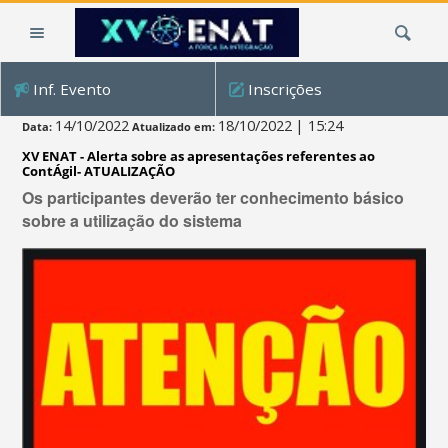
Ir
Busca
para
o
conteúdo.
Inf. Evento
Inscrições
|
Ir
14/10/2022
18/10/2022
| 15:24
Data:
Atualizado em:
para
XV ENAT - Alerta sobre as apresentações referentes ao
a
ContÁgil- ATUALIZAÇÃO
navegação
Os participantes deverão ter conhecimento básico
sobre a utilização do sistema