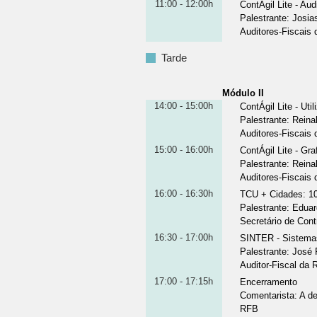
11:00 - 12:00h
ContÁgil Lite - Aud
Palestrante
:
Josia
Auditores-Fiscais
Tarde
Módulo II
14:00 - 15:00h
ContÁgil Lite - Uti
Palestrante
:
Reina
Auditores-Fiscais
15:00 - 16:00h
ContÁgil Lite - Gr
Palestrante
:
Reina
Auditores-Fiscais
16:00 - 16:30h
TCU + Cidades: 10
Palestrante
:
Eduar
Secretário de Con
16:30 - 17:00h
SINTER - Sistemas
Palestrante
:
José 
Auditor-Fiscal da 
17:00 - 17:15h
Encerramento
Comentarista
:
A de
RFB