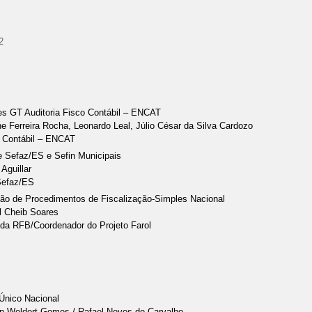
2
ses GT Auditoria Fisco Contábil – ENCAT
e Ferreira Rocha, Leonardo Leal, Júlio César da Silva Cardozo
o Contábil – ENCAT
e Sefaz/ES e Sefin Municipais
Aguillar
 Sefaz/ES
ção de Procedimentos de Fiscalização-Simples Nacional
l Cheib Soares
o da RFB/Coordenador do Projeto Farol
Único Nacional
on Weldert Gomes / Rafael Neves de Carvalho