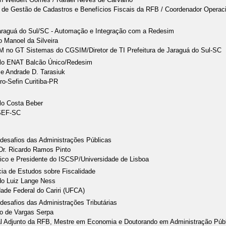
 de Gestão de Cadastros e Benefícios Fiscais da RFB / Coordenador Operaci
raguá do Sul/SC - Automação e Integração com a Redesim
o Manoel da Silveira
 no GT Sistemas do CGSIM/Diretor de TI Prefeitura de Jaraguá do Sul-SC
olo ENAT Balcão Único/Redesim
ze Andrade D. Tarasiuk
ro-Sefin Curitiba-PR
lo Costa Beber
 SEF-SC
 desafios das Administrações Públicas
 Dr. Ricardo Ramos Pinto
tico e Presidente do ISCSP/Universidade de Lisboa
cia de Estudos sobre Fiscalidade
do Luiz Lange Ness
dade Federal do Cariri (UFCA)
desafios das Administrações Tributárias
o de Vargas Serpa
al Adjunto da RFB, Mestre em Economia e Doutorando em Administração Púb