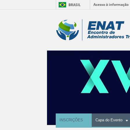
Acesso à informação
BRASIL
Ir
para
Ferramentas
o
conteúdo.
Pessoais
|
Ir
para
a
navegação
INSCRIÇÕES
Capa do Evento