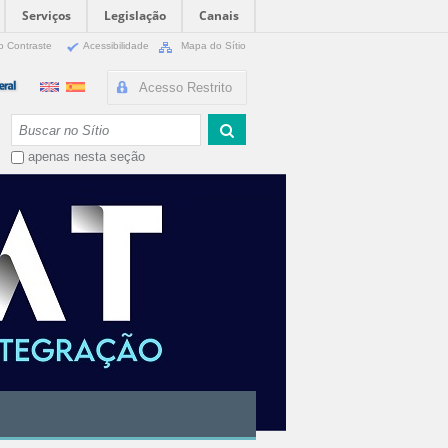
Serviços
Legislação
Canais
o Contraste
Acessibilidade
Mapa do Sítio
Acesso Restrito
Busca
apenas nesta seção