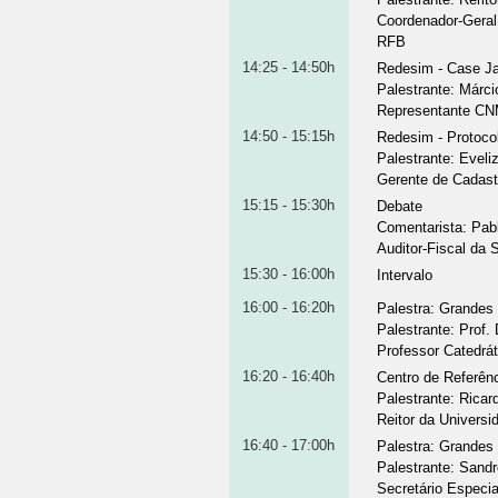
Coordenador-Geral
RFB
14:25 - 14:50h
Redesim - Case Ja
Palestrante
:
Márci
Representante CNM
14:50 - 15:15h
Redesim - Protoc
Palestrante
:
Eveli
Gerente de Cadast
15:15 - 15:30h
Debate
Comentarista
:
Pab
Auditor-Fiscal da
15:30 - 16:00h
Intervalo
16:00 - 16:20h
Palestra: Grandes
Palestrante
:
Prof.
Professor Catedrá
16:20 - 16:40h
Centro de Referên
Palestrante
:
Ricar
Reitor da Universi
16:40 - 17:00h
Palestra: Grandes 
Palestrante
:
Sandr
Secretário Especi