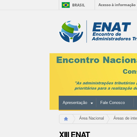
Acesso à informação
BRASIL
Ir
para
Ferramentas
o
conteúdo.
Pessoais
|
Ir
para
a
navegação
Apresentação
Fale Conosco
Área Nacional
Áreas de int
XIII ENAT