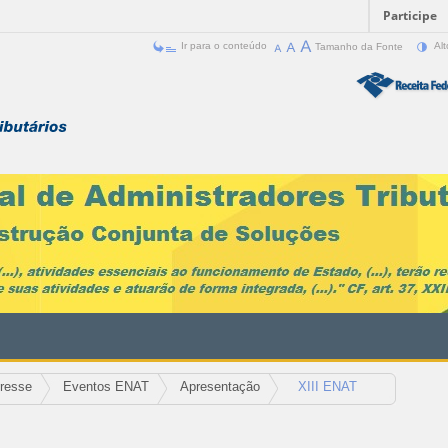
Participe
Ir para o conteúdo
Tamanho da Fonte
Alt
eresse
Eventos ENAT
Apresentação
XIII ENAT