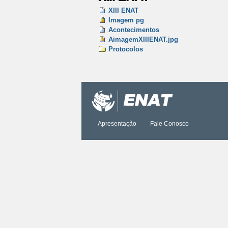
XIII ENAT
Imagem pg
Acontecimentos
AimagemXIIIENAT.jpg
Protocolos
Ações
do
documento
Apresentação
Fale Conosco