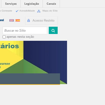
Serviços
Legislação
Canais
o Contraste
Acessibilidade
Mapa do Sítio
Acesso Restrito
Busca
apenas nesta seção