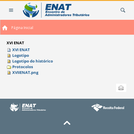
Ir
Busca
para
o
conteúdo.
Página Inicial
|
Ir
para
XVI ENAT
a
XVI ENAT
Logotipo
navegação
Logotipo do histórico
Protocolos
XVIIENAT.png
Ações
Enviar
do
documento