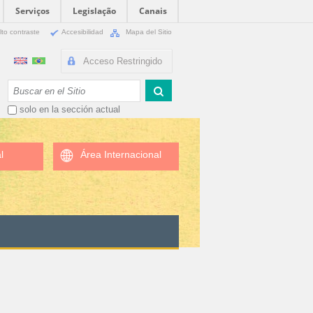
Serviços
Legislação
Canais
lto contraste
Accesibilidad
Mapa del Sitio
Acceso Restringido
Buscar
solo en la sección actual
l
Área Internacional