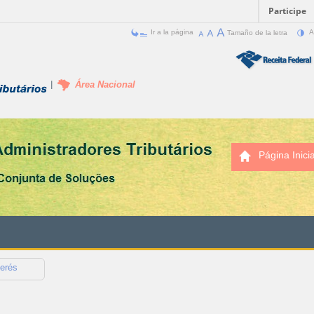
Participe
Ir a la página
Tamaño de la letra
A
Área Nacional
Página Inicia
terés