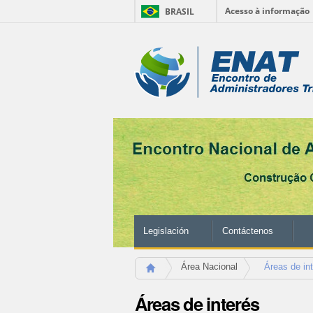
Acesso à informação
BRASIL
Cambiar
a
Herramientas
contenido.
|
Personales
Saltar
a
navegación
Legislación
Contáctenos
Área Nacional
Áreas de in
Áreas de interés