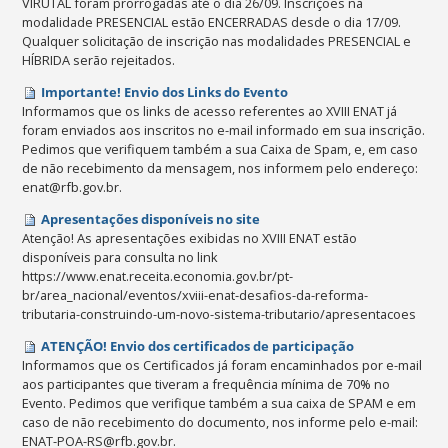
VIRUTAL foram prorrogadas até o dia 26/09. Inscrições na
modalidade PRESENCIAL estão ENCERRADAS desde o dia 17/09.
Qualquer solicitação de inscrição nas modalidades PRESENCIAL e
HÍBRIDA serão rejeitados.
Importante! Envio dos Links do Evento
Informamos que os links de acesso referentes ao XVIII ENAT já
foram enviados aos inscritos no e-mail informado em sua inscrição.
Pedimos que verifiquem também a sua Caixa de Spam, e, em caso
de não recebimento da mensagem, nos informem pelo endereço:
enat@rfb.gov.br.
Apresentações disponíveis no site
Atenção! As apresentações exibidas no XVIII ENAT estão
disponíveis para consulta no link
https://www.enat.receita.economia.gov.br/pt-
br/area_nacional/eventos/xviii-enat-desafios-da-reforma-
tributaria-construindo-um-novo-sistema-tributario/apresentacoes
ATENÇÃO! Envio dos certificados de participação
Informamos que os Certificados já foram encaminhados por e-mail
aos participantes que tiveram a frequência mínima de 70% no
Evento. Pedimos que verifique também a sua caixa de SPAM e em
caso de não recebimento do documento, nos informe pelo e-mail:
ENAT-POA-RS@rfb.gov.br.