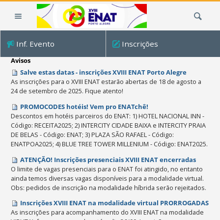
Ir
Busca
para
o
conteúdo.
Inf. Evento
Inscrições
|
Ir
Avisos
para
Salve estas datas - inscrições XVIII ENAT Porto Alegre
a
As inscrições para o XVIII ENAT estarão abertas de 18 de agosto a
24 de setembro de 2025. Fique atento!
navegação
PROMOCODES hotéis! Vem pro ENATchê!
Descontos em hotéis parceiros do ENAT: 1) HOTEL NACIONAL INN -
Código: RECEITA2025; 2) INTERCITY CIDADE BAIXA e INTERCITY PRAIA
DE BELAS - Código: ENAT; 3) PLAZA SÃO RAFAEL - Código:
ENATPOA2025; 4) BLUE TREE TOWER MILLENIUM - Código: ENAT2025.
ATENÇÃO! Inscrições presenciais XVIII ENAT encerradas
O limite de vagas presenciais para o ENAT foi atingido, no entanto
ainda temos diversas vagas disponíveis para a modalidade virtual.
Obs: pedidos de inscrição na modalidade híbrida serão rejeitados.
Inscrições XVIII ENAT na modalidade virtual PRORROGADAS
As inscrições para acompanhamento do XVIII ENAT na modalidade