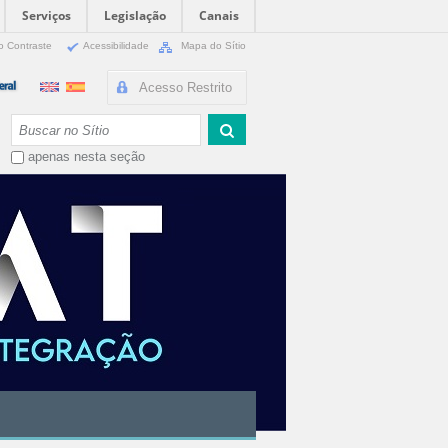
Serviços
Legislação
Canais
o Contraste
Acessibilidade
Mapa do Sítio
Acesso Restrito
Busca
apenas nesta seção