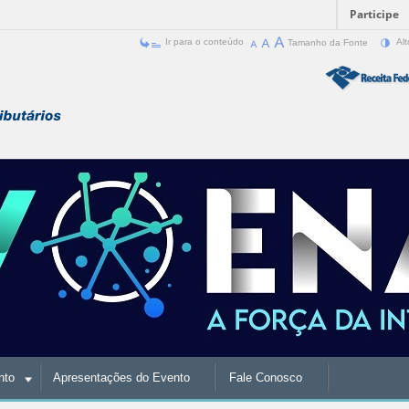
Participe
Ir para o conteúdo
Tamanho da Fonte
Alt
nto
Apresentações do Evento
Fale Conosco