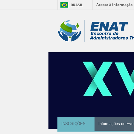
Acesso à informação
BRASIL
Ir
para
Ferramentas
o
conteúdo.
Pessoais
|
Ir
para
a
navegação
INSCRIÇÕES
Informações do Eve