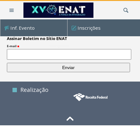
Ir
Busca
para
o
conteúdo.
Inf. Evento
Inscrições
|
Ir
Assinar Boletim no Sítio ENAT
para
E-mail
(Obrigatório)
a
navegação
Realização