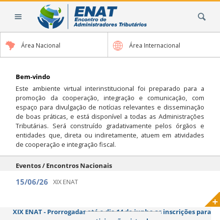
Ir
Busca
para
o
conteúdo.
Área Nacional
Área Internacional
|
Ir
para
Bem-vindo
a
Este ambiente virtual interinstitucional foi preparado para a
navegação
promoção da cooperação, integração e comunicação, com
espaço para divulgação de notícias relevantes e disseminação
de boas práticas, e está disponível a todas as Administrações
Tributárias. Será construído gradativamente pelos órgãos e
entidades que, direta ou indiretamente, atuem em atividades
de cooperação e integração fiscal.
Eventos / Encontros Nacionais
15/06/26
XIX ENAT
XIX ENAT - Prorrogadas até o dia 14 de junho as inscrições para