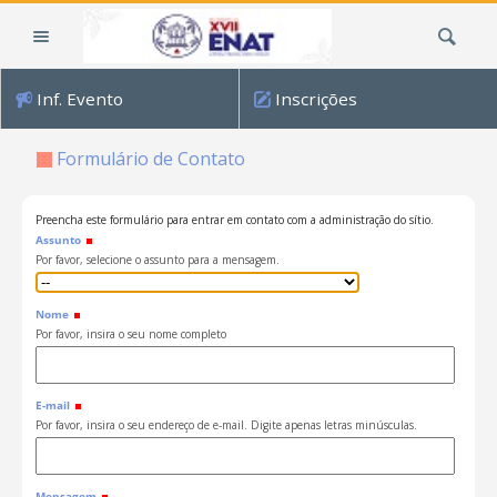
Ir
Busca
para
o
conteúdo.
Inf. Evento
Inscrições
|
Ir
Formulário de Contato
para
a
navegação
Preencha este formulário para entrar em contato com a administração do sítio.
Assunto
Por favor, selecione o assunto para a mensagem.
Nome
Por favor, insira o seu nome completo
E-mail
Por favor, insira o seu endereço de e-mail. Digite apenas letras minúsculas.
Mensagem