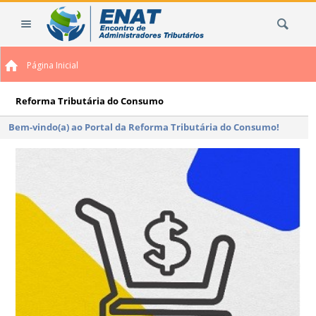
Ir
Busca
para
o
conteúdo.
Página Inicial
|
Ir
para
Reforma Tributária do Consumo
a
Bem-vindo(a) ao Portal da Reforma Tributária do Consumo!
navegação