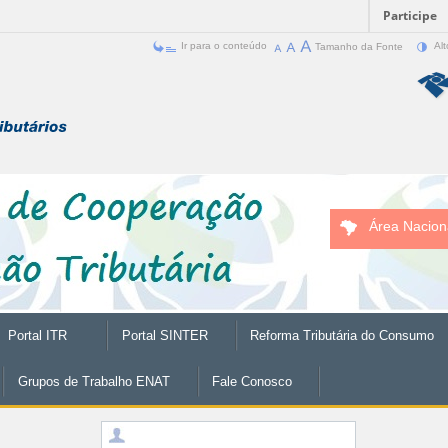
Participe
Ir para o conteúdo
Tamanho da Fonte
Alt
Área Nacion
Portal ITR
Portal SINTER
Reforma Tributária do Consumo
Grupos de Trabalho ENAT
Fale Conosco